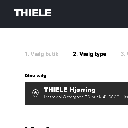
1. Vælg butik
2. Vælg type
3.
Dine valg
THIELE Hjørring
Metropol Østergade 30 butik 41, 9800 Hjø