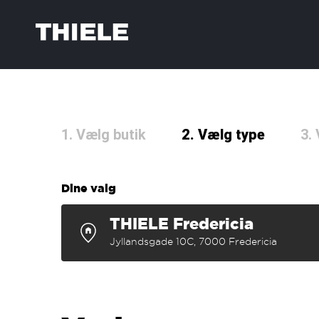
1. Vælg butik
2. Vælg type
3.
Dine valg
THIELE Fredericia
Jyllandsgade 10C, 7000 Fredericia