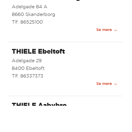
Adelgade 84 A
8660 Skanderborg
Tlf. 86525100
Se mere
THIELE Ebeltoft
Adelgade 29
8400 Ebeltoft
Tlf. 86337373
Se mere
THIELE Aabybro
Aabybro Centret 3C
9440 Aabybro
Tlf. 98111188